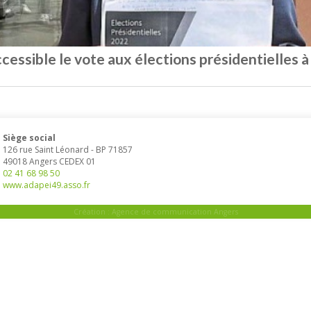
cessible le vote aux élections présidentielles 
Siège social
126 rue Saint Léonard
-
BP 71857
49018
Angers
CEDEX 01
02 41 68 98 50
www.adapei49.asso.fr
Création :
Agence de communication Angers