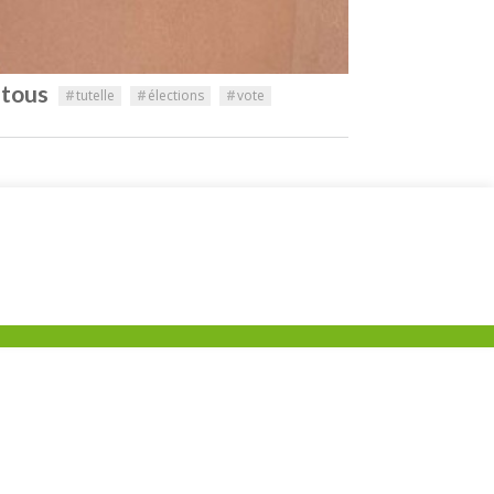
à tous
#
tutelle
#
élections
#
vote