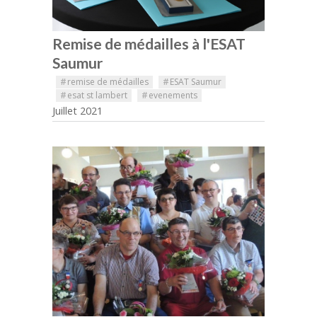
Remise de médailles à l'ESAT
Saumur
#
remise de médailles
#
ESAT Saumur
#
esat st lambert
#
evenements
Juillet 2021